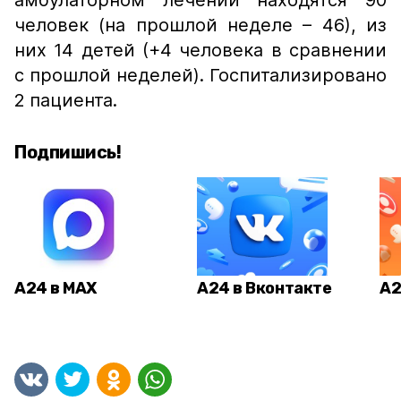
амбулаторном лечении находятся 90
человек (на прошлой неделе – 46), из
них 14 детей (+4 человека в сравнении
с прошлой неделей). Госпитализировано
2 пациента.
Подпишись!
А24 в MAX
А24 в Вконтакте
А2