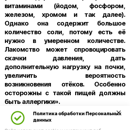
витаминами (йодом, фосфором,
железом, хромом и так далее).
Однако она содержит большое
количество соли, потому есть её
нужно в умеренном количестве.
Лакомство может спровоцировать
скачки давления, дать
дополнительную нагрузку на почки,
увеличить вероятность
возникновения отёков. Особенно
осторожны с такой пищей должны
быть аллергики».
Политика обработки Персональных
Для взрослого человека безопасной
данных
порцией икры считается 30-50 граммов