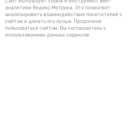
(2-3 ложки). При этом следует обратить
Сайт использует cookie и инструмент веб-
аналитики Яндекс.Метрика. Это позволяет
внимание на хлеб, с которым она
анализировать взаимодействие посетителей с
подаётся: лучше выбирать
сайтом и делать его лучше. Продолжая
цельнозерновой, с мукой грубого
пользоваться сайтом, Вы соглашаетесь с
использованием данных сервисов.
помола. Есть икру следует в первой
половине дня. Кстати, полезнее для
здоровья сопроводить такой бутерброд
сочными овощами, свежей зеленью и
отварным яйцом.