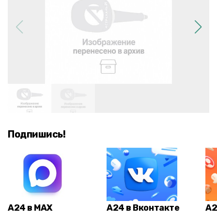
Подпишись!
А24 в MAX
А24 в Вконтакте
А2