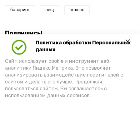
базаринг
лещ
чехонь
Подпишись!
Политика обработки Персональных
данных
Сайт использует cookie и инструмент веб-
аналитики Яндекс.Метрика. Это позволяет
анализировать взаимодействие посетителей с
А24 в MAX
А24 в Вконтакте
А2
сайтом и делать его лучше. Продолжая
пользоваться сайтом, Вы соглашаетесь с
использованием данных сервисов.
Астраханцам дали алгоритм
действий при ракетной
опасности