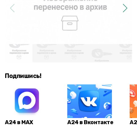
Подпишись!
А24 в MAX
А24 в Вконтакте
А2