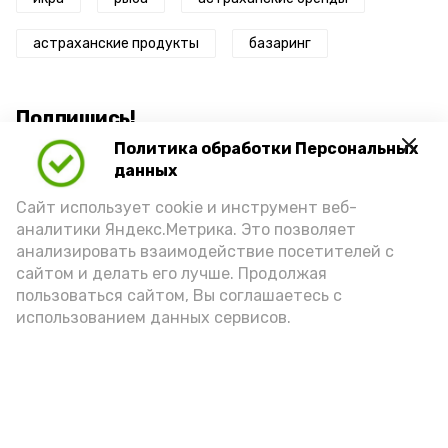
астраханские продукты
базаринг
Подпишись!
Политика обработки Персональных
данных
Сайт использует cookie и инструмент веб-
аналитики Яндекс.Метрика. Это позволяет
анализировать взаимодействие посетителей с
А24 в MAX
А24 в Вконтакте
А2
сайтом и делать его лучше. Продолжая
пользоваться сайтом, Вы соглашаетесь с
использованием данных сервисов.
Астраханцам дали алгоритм
действий при ракетной