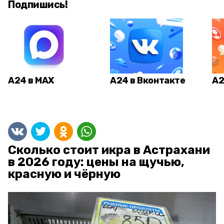
Подпишись!
А24 в MAX
А24 в Вконтакте
А2
Сколько стоит икра в Астрахани
в 2026 году: цены на щучью,
красную и чёрную