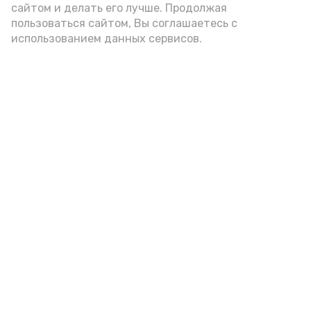
сайтом и делать его лучше. Продолжая
пользоваться сайтом, Вы соглашаетесь с
использованием данных сервисов.
А24 в MAX
А24 в Вконтакте
А2
Российская армия нанесла
мощные ракетные удары по
военным объектам в Киеве