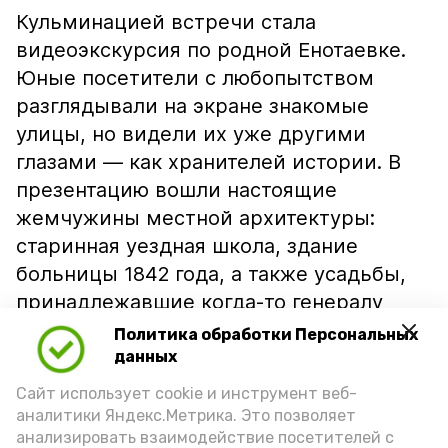
Кульминацией встречи стала
видеоэкскурсия по родной Енотаевке.
Юные посетители с любопытством
разглядывали на экране знакомые
улицы, но видели их уже другими
глазами — как хранителей истории. В
презентацию вошли настоящие
жемчужины местной архитектуры:
старинная уездная школа, здание
больницы 1842 года, а также усадьбы,
принадлежавшие когда-то генералу
Атабекову и конезаводчику Хрипину.
Политика обработки Персональных
данных
Подпишись!
Сайт использует cookie и инструмент веб-
аналитики Яндекс.Метрика. Это позволяет
анализировать взаимодействие посетителей с