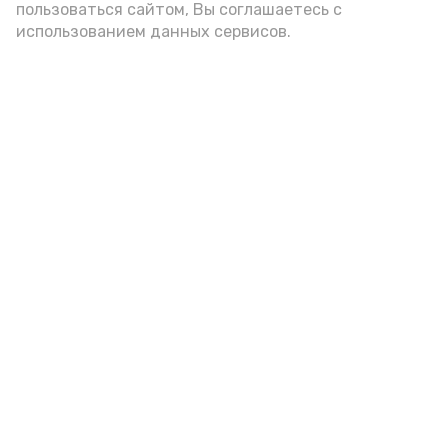
пользоваться сайтом, Вы соглашаетесь с
использованием данных сервисов.
В Енотаевском музее прошёл
познавательный час ко Дню
строителя
Сегодня, 08:36
Культура
Фото:
Любовь Киселёва