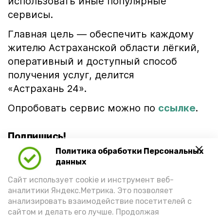
использовать иные популярные
сервисы.
Главная цель — обеспечить каждому
жителю Астраханской области лёгкий,
оперативный и доступный способ
получения услуг, делится
«Астрахань 24».
Опробовать сервис можно по
ссылке
.
Подпишись!
Политика обработки Персональных
данных
Сайт использует cookie и инструмент веб-
аналитики Яндекс.Метрика. Это позволяет
анализировать взаимодействие посетителей с
А24 в MAX
А24 в Вконтакте
А2
сайтом и делать его лучше. Продолжая