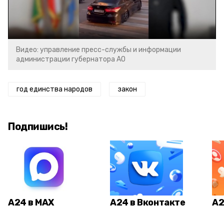
Video
Видео: управление пресс-службы и информации
администрации губернатора АО
год единства народов
закон
Подпишись!
А24 в MAX
А24 в Вконтакте
А2