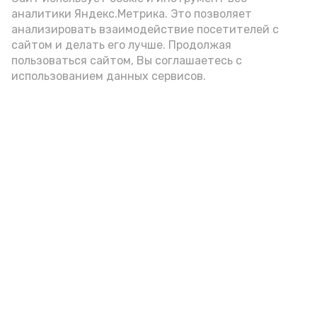
Video
аналитики Яндекс.Метрика. Это позволяет
анализировать взаимодействие посетителей с
сайтом и делать его лучше. Продолжая
Видео: управление пресс-службы и информации
пользоваться сайтом, Вы соглашаетесь с
администрации губернатора АО
использованием данных сервисов.
год единства народов
закон
Подпишись!
А24 в MAX
А24 в Вконтакте
А2