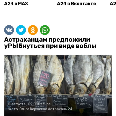
А24 в MAX
А24 в Вконтакте
А2
Астраханцам предложили
уРЫБнуться при виде воблы
8 августа , 09:00
Разное
Фото:
Ольга Корженко
Астрахань 24