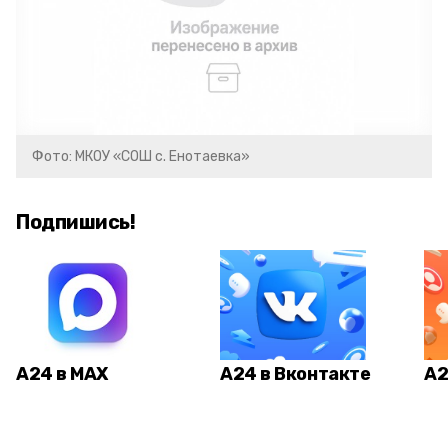
Фото: МКОУ «СОШ с. Енотаевка»
Подпишись!
А24 в MAX
А24 в Вконтакте
А2