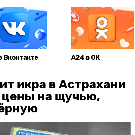
в Вконтакте
А24 в ОК
ит икра в Астрахани
: цены на щучью,
чёрную