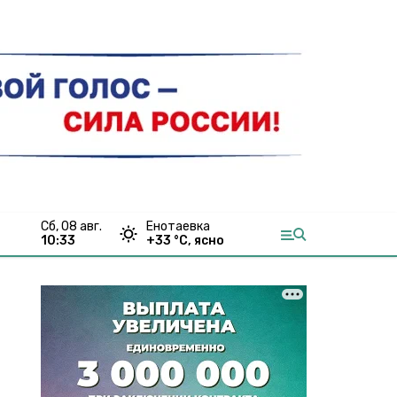
сб, 08 авг.
Енотаевка
10:33
+
33
°С,
ясно