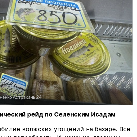
рженко
Астрахань 24
ический рейд по Селенским Исадам
билие волжских угощений на базаре. Все