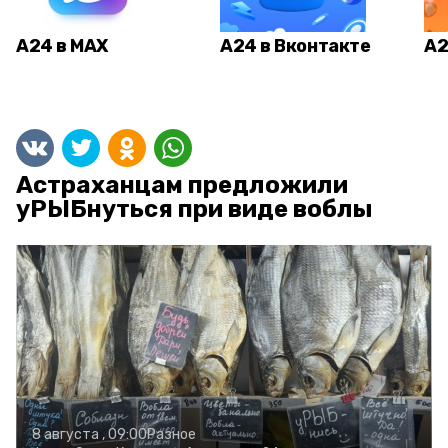
А24 в MAX
А24 в Вконтакте
А2
Астраханцам предложили
уРЫБнуться при виде воблы
8 августа , 09:00
Разное