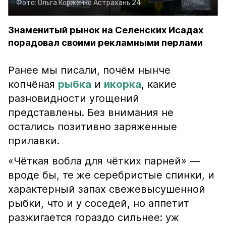
Фото:
Ольга Корженко
Астрахань 24
Знаменитый рынок на Селенских Исадах
порадовал своими рекламными перлами
Ранее мы писали, почём нынче
копчёная
рыбка
и
икорка
, какие
разновидности угощений
представлены. Без внимания не
остались позитивно заряженные
прилавки.
«Чёткая вобла для чётких парней» —
вроде бы, те же серебристые спинки, и
характерный запах свежевысушенной
рыбки, что и у соседей, но аппетит
разжигается гораздо сильнее: уж