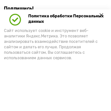
Подпишись!
Политика обработки Персональных
данных
Сайт использует cookie и инструмент веб-
аналитики Яндекс.Метрика. Это позволяет
анализировать взаимодействие посетителей с
А24 в MAX
А24 в Вконтакте
А2
сайтом и делать его лучше. Продолжая
пользоваться сайтом, Вы соглашаетесь с
использованием данных сервисов.
Астраханцам дали алгоритм
действий при ракетной
опасности