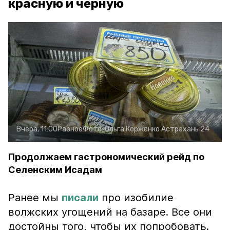
красную и чёрную
Вчера, 11:00
Разное
Фото:
Ольга Корженко
Астрахань 24
Продолжаем гастрономический рейд по
Селенским Исадам
Ранее мы
писали
про изобилие
волжских угощений на базаре. Все они
достойны того, чтобы их попробовать.