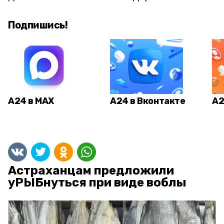
Подпишись!
А24 в MAX
А24 в Вконтакте
А2
Астраханцам предложили
уРЫБнуться при виде воблы