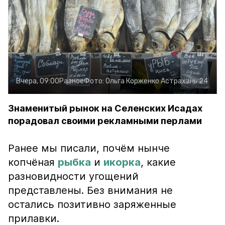
Вчера, 09:00
Разное
Фото:
Ольга Корженко
Астрахань 24
Знаменитый рынок на Селенских Исадах
порадовал своими рекламными перлами
Ранее мы писали, почём нынче
копчёная
рыбка
и
икорка
, какие
разновидности угощений
представлены. Без внимания не
остались позитивно заряженные
прилавки.