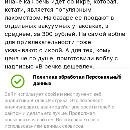
иначе как речь идёт об икре, которая,
кстати, является популярным
лакомством. На базаре её продают в
отдельных вакуумных упаковках, в
среднем, за 300 рублей. На самой вобле
для привлекательности тоже
указывают: с икрой. А для тех, кому
цена не по душе, приготовили воблу с
надписью «В речке дешевле».
Политика обработки Персональных
данных
Сайт использует cookie и инструмент веб-
аналитики Яндекс.Метрика. Это позволяет
анализировать взаимодействие посетителей с
сайтом и делать его лучше. Продолжая
пользоваться сайтом, Вы соглашаетесь с
использованием данных сервисов.