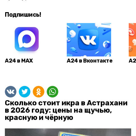
Подпишись!
А24 в MAX
А24 в Вконтакте
А2
Сколько стоит икра в Астрахани
в 2026 году: цены на щучью,
красную и чёрную