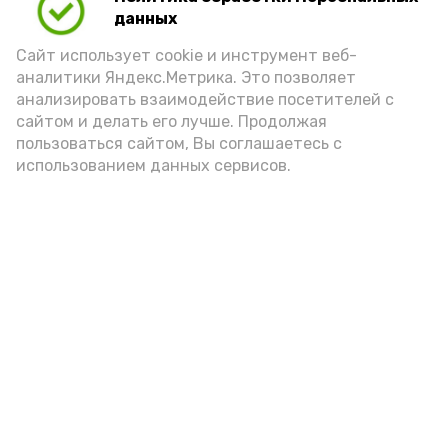
данных
Сайт использует cookie и инструмент веб-
аналитики Яндекс.Метрика. Это позволяет
анализировать взаимодействие посетителей с
А24 в MAX
А24 в Вконтакте
А2
сайтом и делать его лучше. Продолжая
пользоваться сайтом, Вы соглашаетесь с
использованием данных сервисов.
Астраханцам дали алгоритм
действий при ракетной
опасности