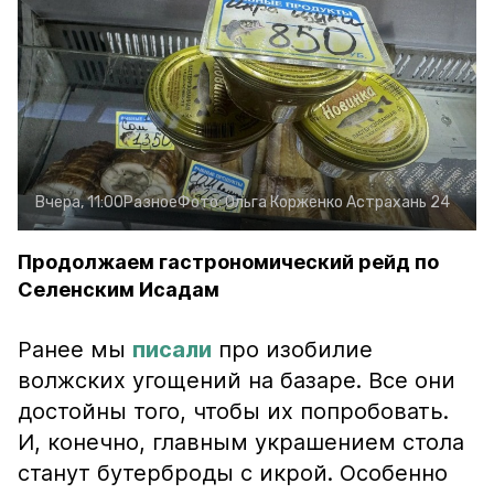
Вчера, 11:00
Разное
Фото:
Ольга Корженко
Астрахань 24
Продолжаем гастрономический рейд по
Селенским Исадам
Ранее мы
писали
про изобилие
волжских угощений на базаре. Все они
достойны того, чтобы их попробовать.
И, конечно, главным украшением стола
станут бутерброды с икрой. Особенно