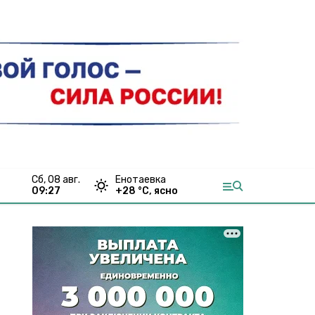
сб, 08 авг.
Енотаевка
09:27
+
28
°С,
ясно