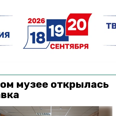
ком музее открылась
авка