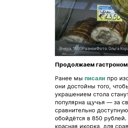
Вчера, 11:00
Разное
Фото:
Ольга Ко
Продолжаем гастроном
Ранее мы
писали
про изо
они достойны того, чтоб
украшением стола стану
популярна щучья — за с
сравнительно доступную 
обойдётся в 850 рублей.
красная икорка, для срав