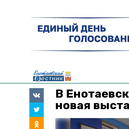
В Енотаевс
новая выст