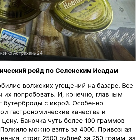
рженко
Астрахань 24
ический рейд по Селенским Исадам
билие волжских угощений на базаре. Все
ы их попробовать. И, конечно, главным
т бутерброды с икрой. Особенно
вои гастрономические качества и
цену. Баночка чуть более 100 граммов
 Полкило можно взять за 4000. Привозная
нения, стоит 2500 рублей за 250 грамм, за