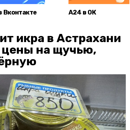
в Вконтакте
А24 в ОК
ит икра в Астрахани
: цены на щучью,
чёрную