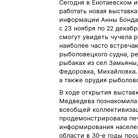
Сегодня в Енотаевском 
работать новая выставка
информации Анны Бондар
с 23 ноября по 22 декаб
смогут увидеть чучела 
наиболее часто встречаю
рыболовецкого судна, р
рыбаках из сел Замьяны,
Федоровка, Михайловка.
а также орудия рыболовс
В ходе открытия выстав
Медведева познакомила
всеобщей коллективизац
продемонстрировала печ
информирования населен
области в 30-е годы про