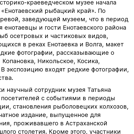
историко-краеведческом музее начала
 «Енотаевский рыбацкий край». По
евой, заведующей музеем, что в период
ря енотаевцы и гости Енотаевского района
рыб осетровых и частиковых видов,
щихся в реках Енотаевка и Волга, макет
едкие фотографии, рассказывающие о
 Копановка, Никольское, Косика,
 В экспозицию входят редкие фотографии,
тва.
ки научный сотрудник музея Татьяна
 посетителей с событиями в периоды
ии, становления рыболовецких колхозов,
атное издание, выпущенное для
ия, проживавшего в Астраханской
шлого столетия. Кроме этого, участники