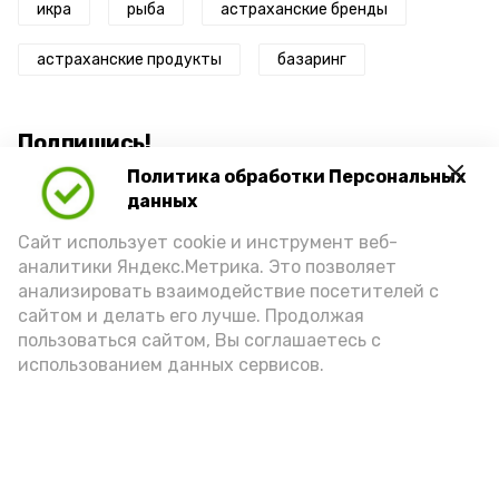
икра
рыба
астраханские бренды
астраханские продукты
базаринг
Подпишись!
Политика обработки Персональных
данных
Сайт использует cookie и инструмент веб-
аналитики Яндекс.Метрика. Это позволяет
анализировать взаимодействие посетителей с
А24 в MAX
А24 в Вконтакте
А2
сайтом и делать его лучше. Продолжая
пользоваться сайтом, Вы соглашаетесь с
использованием данных сервисов.
Астраханцам дали алгоритм
действий при ракетной