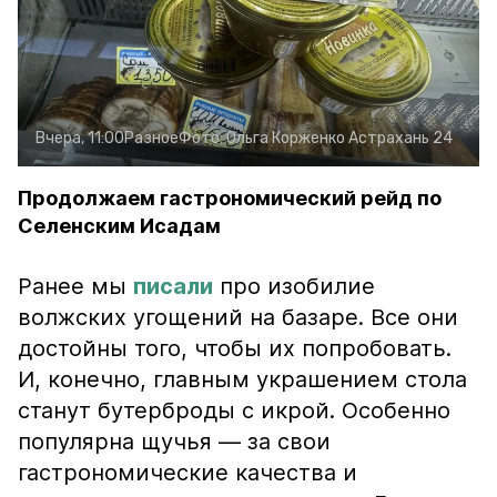
Вчера, 11:00
Разное
Фото:
Ольга Корженко
Астрахань 24
Продолжаем гастрономический рейд по
Селенским Исадам
Ранее мы
писали
про изобилие
волжских угощений на базаре. Все они
достойны того, чтобы их попробовать.
И, конечно, главным украшением стола
станут бутерброды с икрой. Особенно
популярна щучья — за свои
гастрономические качества и