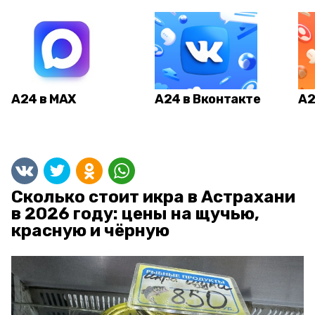
А24 в MAX
А24 в Вконтакте
А2
Сколько стоит икра в Астрахани
в 2026 году: цены на щучью,
красную и чёрную