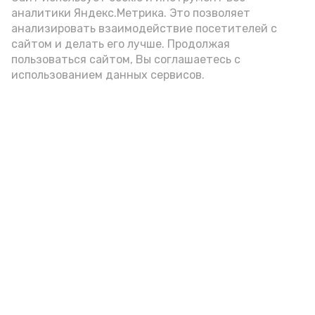
аналитики Яндекс.Метрика. Это позволяет
анализировать взаимодействие посетителей с
А24 в MAX
А24 в Вконтакте
А2
сайтом и делать его лучше. Продолжая
пользоваться сайтом, Вы соглашаетесь с
использованием данных сервисов.
Астраханцам дали алгоритм
действий при ракетной
опасности