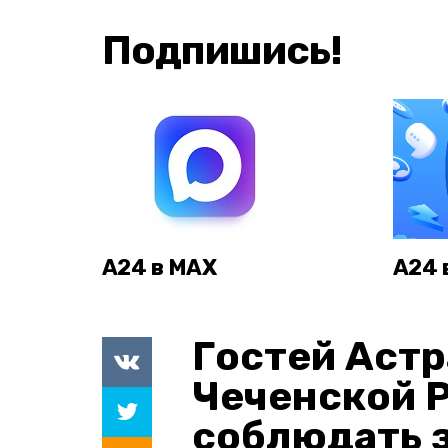
Подпишись!
А24 в MAX
А24 
Гостей Астр
Чеченской 
соблюдать з