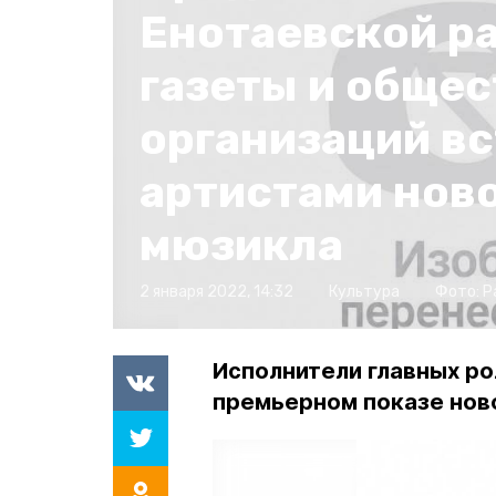
Енотаевской р
газеты и обще
организаций вс
артистами нов
мюзикла
2 января 2022, 14:32
Культура
Фото:
Р
Исполнители главных ро
премьерном показе нов