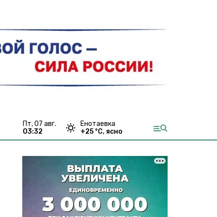
пт, 07 авг.
Енотаевка
03:32
+
25
°С,
ясно