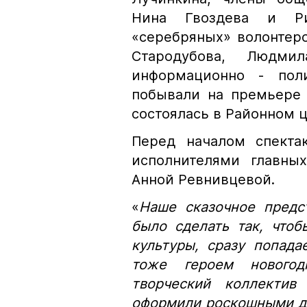
Нина Гвоздева и Ри
«серебряных» волонтер
Стародубова, Людми
информационно - поли
побывали на премьере 
состоялась в Районном ц
Перед началом спекта
исполнителями главны
Анной Ревнивцевой.
«
Наше сказочное предс
было сделать так, чтоб
культуры, сразу попад
тоже героем новогод
творческий коллектив
оформили роскошными де