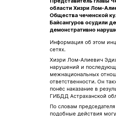
Представитель главы Ч
области Хизри Лом-Али
Общества чеченской ку
Байсангуров осудили де
демонстративно наруши
Информация об этом инц
сетях.
Хизри Лом-Алиевич Эдил
нарушений и последующе
межнациональных отноше
ответственности. Он та
понёс наказание в резу
ГИБДД Астраханской обл
По словам председателя
подобные действия могу