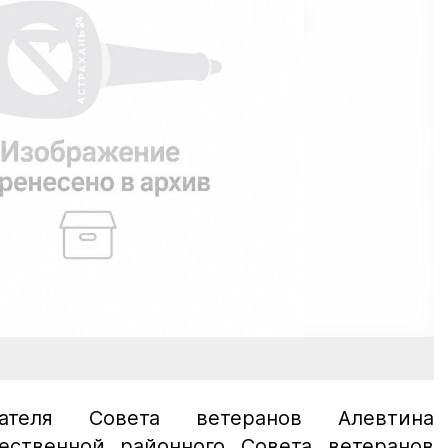
дателя Совета ветеранов Алевтина
ественной районного Совета ветеранов