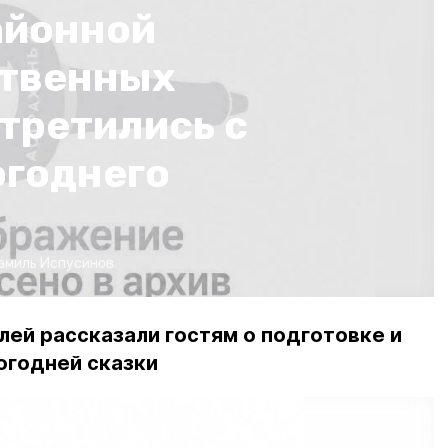
айонной
ственных
третились с
огоднего
амиль Испусинов
лей рассказали гостям о подготовке и
огодней сказки