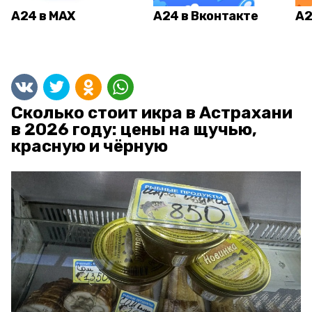
А24 в MAX
А24 в Вконтакте
А2
Сколько стоит икра в Астрахани
в 2026 году: цены на щучью,
красную и чёрную