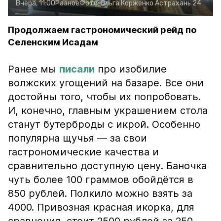
Вчера, 11:00
Разное
Фото:
Ольга Корженко
Астрахань 24
Продолжаем гастрономический рейд по
Селенским Исадам
Ранее мы
писали
про изобилие
волжских угощений на базаре. Все они
достойны того, чтобы их попробовать.
И, конечно, главным украшением стола
станут бутерброды с икрой. Особенно
популярна щучья — за свои
гастрономические качества и
сравнительно доступную цену. Баночка
чуть более 100 граммов обойдётся в
850 рублей. Полкило можно взять за
4000. Привозная красная икорка, для