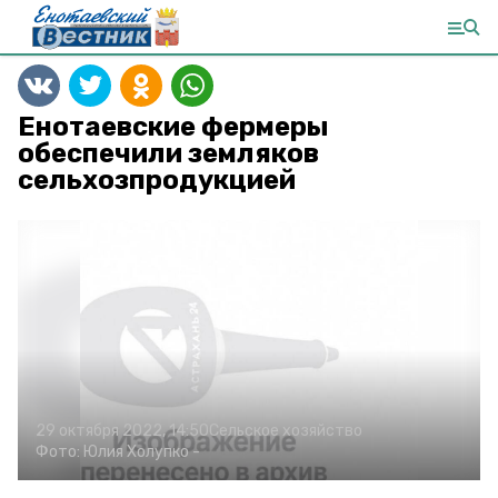
Енотаевские фермеры
обеспечили земляков
сельхозпродукцией
29 октября 2022, 14:50
Сельское хозяйство
Фото:
Юлия Холупко
-