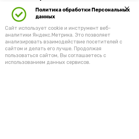
Политика обработки Персональных
Для взрослого человека безопасной
данных
порцией икры считается 30-50 граммов
(2-3 ложки). При этом следует обратить
Сайт использует cookie и инструмент веб-
аналитики Яндекс.Метрика. Это позволяет
внимание на хлеб, с которым она
анализировать взаимодействие посетителей с
подаётся: лучше выбирать
сайтом и делать его лучше. Продолжая
цельнозерновой, с мукой грубого
пользоваться сайтом, Вы соглашаетесь с
использованием данных сервисов.
помола. Есть икру следует в первой
половине дня. Кстати, полезнее для
здоровья сопроводить такой бутерброд
сочными овощами, свежей зеленью и
отварным яйцом.