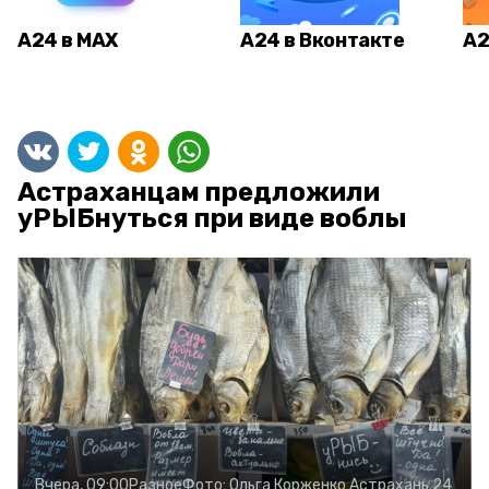
А24 в MAX
А24 в Вконтакте
А2
Астраханцам предложили
уРЫБнуться при виде воблы
Вчера, 09:00
Разное
Фото:
Ольга Корженко
Астрахань 24