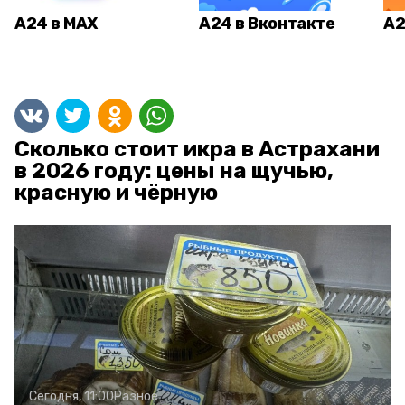
А24 в MAX
А24 в Вконтакте
А2
Сколько стоит икра в Астрахани
в 2026 году: цены на щучью,
красную и чёрную
Сегодня, 11:00
Разное