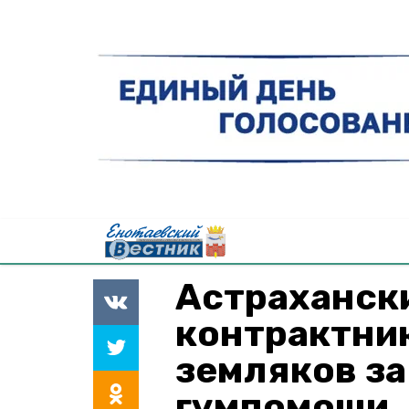
Астраханск
контрактни
земляков за
гумпомощи