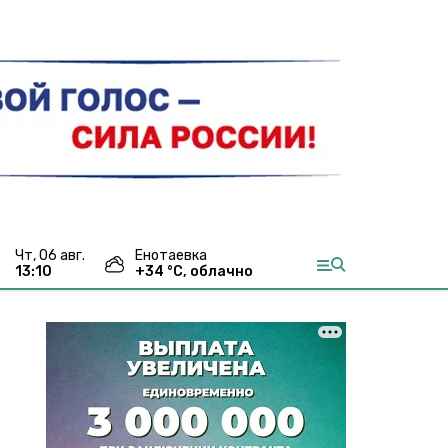
чт, 06 авг.
Енотаевка
13:10
+
34
°С,
облачно