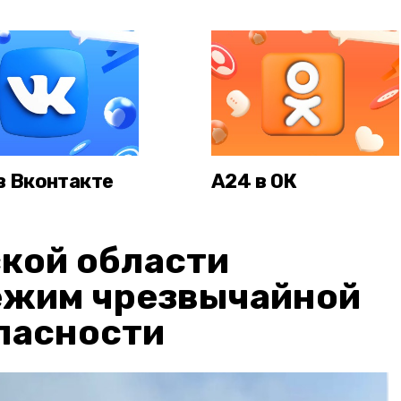
в Вконтакте
А24 в ОК
кой области
ежим чрезвычайной
пасности