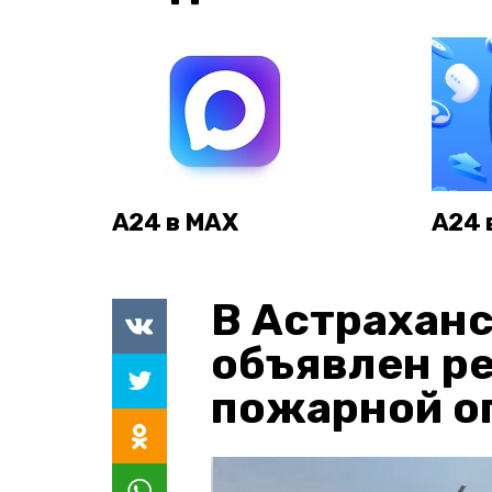
А24 в MAX
А24 
В Астраханс
объявлен р
пожарной о