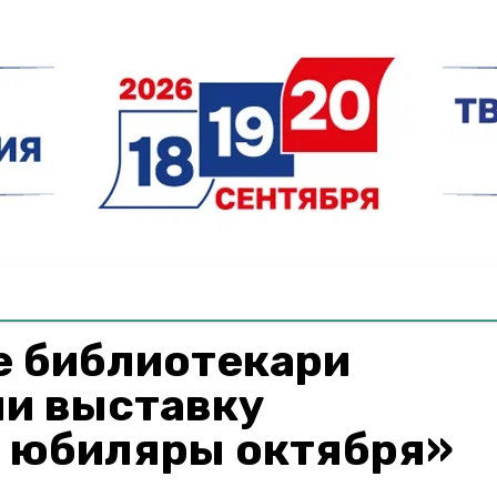
е библиотекари
ли выставку
– юбиляры октября»