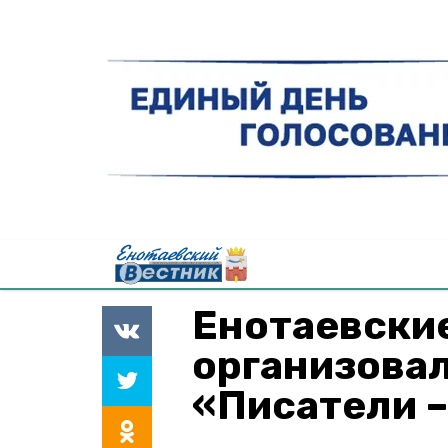
Енотаевски
организова
«Писатели 