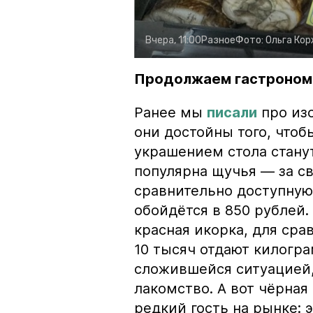
Вчера, 11:00
Разное
Фото:
Ольга Ко
Продолжаем гастроном
Ранее мы
писали
про изо
они достойны того, чтоб
украшением стола стану
популярна щучья — за с
сравнительно доступную 
обойдётся в 850 рублей.
красная икорка, для срав
10 тысяч отдают килогр
сложившейся ситуацией, 
лакомство. А вот чёрная
редкий гость на рынке: