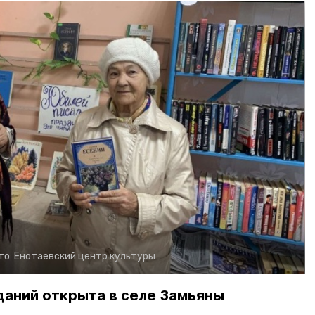
то:
Енотаевский центр культуры
даний открыта в селе Замьяны