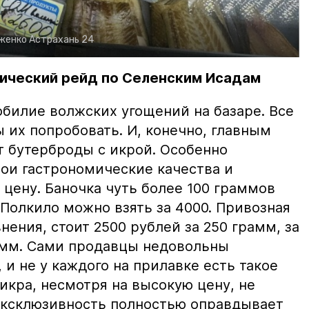
рженко
Астрахань 24
ический рейд по Селенским Исадам
билие волжских угощений на базаре. Все
ы их попробовать. И, конечно, главным
т бутерброды с икрой. Особенно
вои гастрономические качества и
цену. Баночка чуть более 100 граммов
 Полкило можно взять за 4000. Привозная
нения, стоит 2500 рублей за 250 грамм, за
амм. Сами продавцы недовольны
и не у каждого на прилавке есть такое
 икра, несмотря на высокую цену, не
 эксклюзивность полностью оправдывает