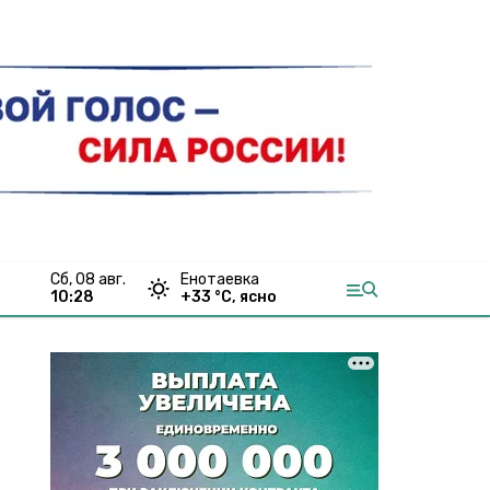
сб, 08 авг.
Енотаевка
10:28
+
33
°С,
ясно