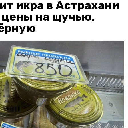
ит икра в Астрахани
: цены на щучью,
чёрную