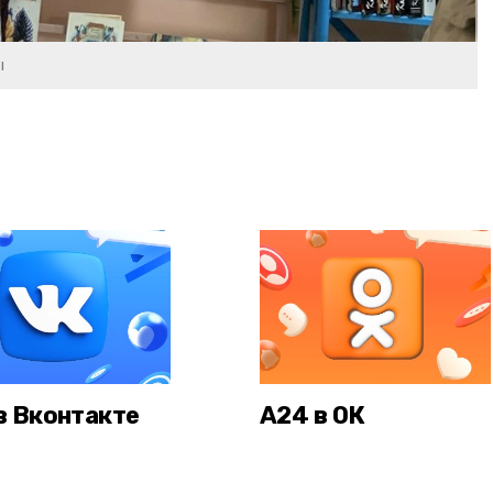
ы
в Вконтакте
А24 в ОК